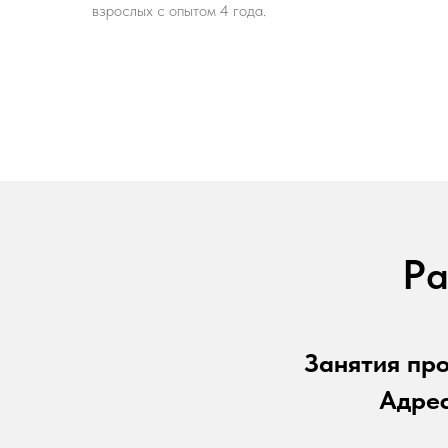
взрослых с опытом 4 года.
Р
а
Занятия про
Адрес