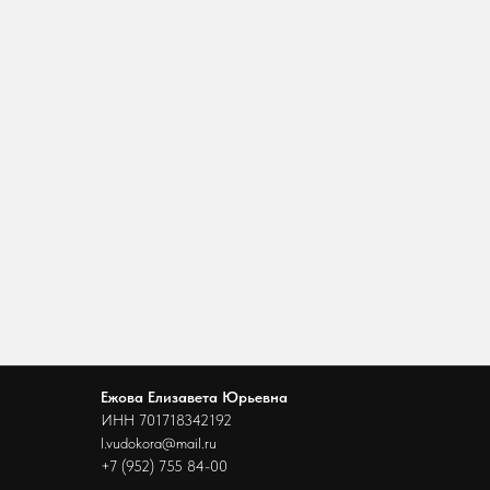
Ежова Елизавета Юрьевна
ИНН 701718342192
l.vudokora@mail.ru
+7 (952) 755 84-00