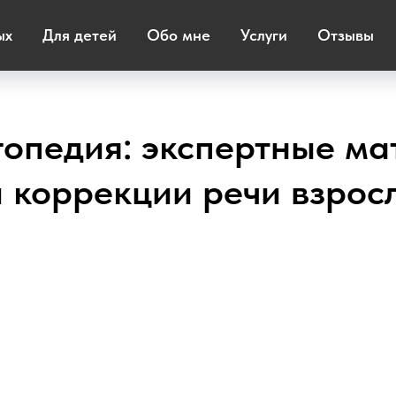
ых
Для детей
Обо мне
Услуги
Отзывы
гопедия: экспертные м
 коррекции речи взрос